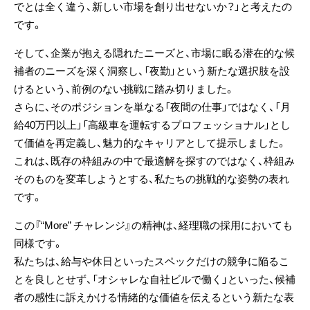
でとは全く違う、新しい市場を創り出せないか？」と考えたの
です。
そして、企業が抱える隠れたニーズと、市場に眠る潜在的な候
補者のニーズを深く洞察し、「夜勤」という新たな選択肢を設
けるという、
前例のない挑戦
に踏み切りました。
さらに、そのポジションを単なる「夜間の仕事」ではなく、「月
給40万円以上」「高級車を運転するプロフェッショナル」とし
て価値を再定義し、魅力的なキャリアとして提示しました。
これは、既存の枠組みの中で最適解を探すのではなく、枠組み
そのものを変革しようとする、私たちの
挑戦
的な姿勢の表れ
です。
この『“More” チャレンジ』の精神は、経理職の採用においても
同様です。
私たちは、給与や休日といったスペックだけの競争に陥るこ
とを良しとせず、「オシャレな自社ビルで働く」といった、候補
者の感性に訴えかける情緒的な価値を伝えるという
新たな表