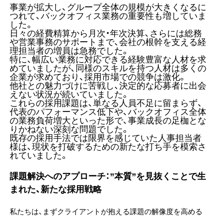
事業が拡大し、グループ全体の規模が大きくなるに
つれて、バックオフィス業務の重要性も増していま
した。
日々の経費精算から月次・年次決算、さらには総務
や営業事務のサポートまで、会社の根幹を支える経
理担当者の増員は急務でした。
特に、幅広い業務に対応できる経験豊富な人材を求
めていましたが、同様のスキルを持つ人材は多くの
企業が求めており、採用市場での競争は激化。
他社との魅力づけに苦戦し、決定的な応募者に出会
えない状況が続いていました。
これらの採用課題は、単なる人員不足に留まらず、
代表のパフォーマンス低下や、バックオフィス全体
の業務負荷増大といった形で、事業成長の足枷とな
りかねない深刻な問題でした。
既存の採用手法では限界を感じていた人事担当者
様は、現状を打破するための新たな打ち手を模索さ
れていました。
課題解決へのアプローチ：”本質”を見抜くことで生
まれた、新たな採用戦略
私たちは、まずクライアントが抱える課題の解像度を高める