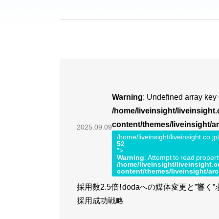
Warning
: Undefined array key 
/home/liveinsight/liveinsight
content/themes/liveinsight/a
2025.09.09
/home/liveinsight/liveinsight.co.
52
">
Warning
: Attempt to read propert
/home/liveinsight/liveinsight.
content/themes/liveinsight/ar
採用数2.5倍！dodaへの媒体変更と”
採用成功戦略