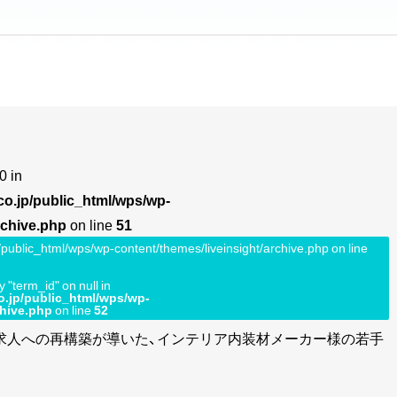
0 in
.co.jp/public_html/wps/wp-
rchive.php
on line
51
jp/public_html/wps/wp-content/themes/liveinsight/archive.php on line
y "term_id" on null in
co.jp/public_html/wps/wp-
chive.php
on line
52
響く”求人への再構築が導いた、インテリア内装材メーカー様の若手